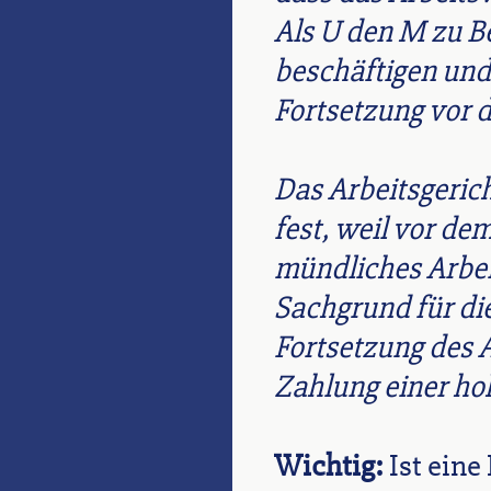
Als U den M zu B
beschäftigen und 
Fortsetzung vor 
Das Arbeitsgerich
fest, weil vor de
mündliches Arbei
Sachgrund für die
Fortsetzung des 
Zahlung einer ho
Wichtig:
Ist eine