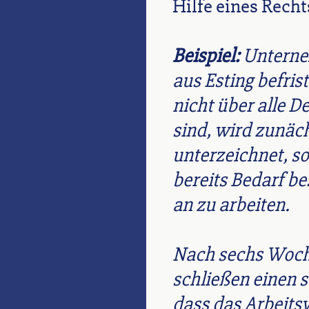
Hilfe eines Rech
Beispiel:
Unterneh
aus Esting befrist
nicht über alle De
sind, wird zunäch
unterzeichnet, s
bereits Bedarf b
an zu arbeiten.
Nach sechs Woche
schließen einen s
dass das Arbeitsv