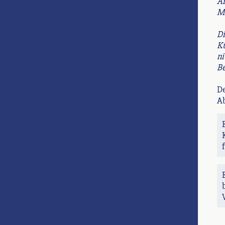
Ar
Mü
Di
Kü
ni
Be
De
Ab