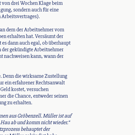
st von drei Wochen Klage beim
digung, sondern auch für eine
Arbeitsvertrages).
t, an dem der Arbeitnehmer vom
en erhalten hat. Versäumt der
st es dann auch egal, ob überhaupt
nn der gekündigte Arbeitnehmer
cht nachweisen kann, wann der
e. Denn die wirksame Zustellung
nur ein erfahrener Rechtsanwalt
 Geld kostet, versuchen
hmer die Chance, entweder seinen
ung zu erhalten.
en aus Gröbenzell. Müller ist auf
: „Hau ab und komm nicht wieder.“
tzprozess behauptet der