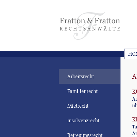
HO
A
Arbeitsrecht
Familienrecht
K
Au
üb
Mietrecht
K
Insolvenzrecht
Ta
Ar
Betreuungsrecht