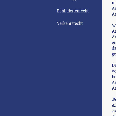
mu
Ar
Behindertenrecht
Än
Verkehrsrecht
Wi
Ar
Ar
ei
da
ge
Di
vo
be
Ar
Ar
Be
ei
Am