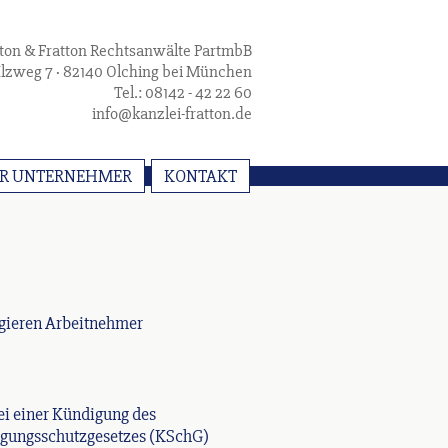
tton & Fratton Rechtsanwälte PartmbB
Ilzweg 7 · 82140 Olching bei München
Tel.: 08142 - 42 22 60
info@kanzlei-fratton.de
ÜR UNTERNEHMER
KONTAKT
agieren Arbeitnehmer
ei einer Kündigung des
digungsschutzgesetzes (KSchG)