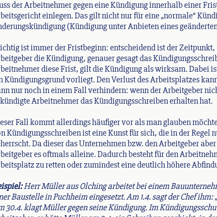
ss der Arbeitnehmer gegen eine Kündigung innerhalb einer Fri
beitsgericht einlegen. Das gilt nicht nur für eine „normale“ Kün
derungskündigung (Kündigung unter Anbieten eines geänderten 
chtig ist immer der Fristbeginn: entscheidend ist der Zeitpunk
beitgeber die Kündigung, genauer gesagt das Kündigungsschreib
beitnehmer diese Frist, gilt die Kündigung als wirksam. Dabei i
n Kündigungsgrund vorliegt. Den Verlust des Arbeitsplatzes ka
nn nur noch in einem Fall verhindern: wenn der Arbeitgeber ni
kündigte Arbeitnehmer das Kündigungsschreiben erhalten hat.
eser Fall kommt allerdings häufiger vor als man glauben möcht
n Kündigungsschreiben ist eine Kunst für sich, die in der Regel 
herrscht. Da dieser das Unternehmen bzw. den Arbeitgeber aber
beitgeber es oftmals alleine. Dadurch besteht für den Arbeitne
beitsplatz zu retten oder zumindest eine deutlich höhere Abfind
ispiel:
Herr Müller aus Olching arbeitet bei einem Bauunternehm
ner Baustelle in Puchheim eingesetzt. Am 1.4. sagt der Chef ihm
 30.4. klagt Müller gegen seine Kündigung. Im Kündigungsschu