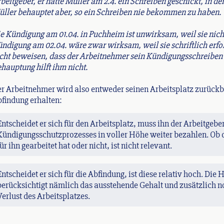
beitgeber, er hätte Müller am 2.4. ein Schreiben geschickt, in d
ller behauptet aber, so ein Schreiben nie bekommen zu haben.
e Kündigung am 01.04. in Puchheim ist unwirksam, weil sie nicht s
ndigung am 02.04. wäre zwar wirksam, weil sie schriftlich erfol
cht beweisen, dass der Arbeitnehmer sein Kündigungsschreiben 
hauptung hilft ihm nicht.
r Arbeitnehmer wird also entweder seinen Arbeitsplatz zurüc
findung erhalten:
Entscheidet er sich für den Arbeitsplatz, muss ihn der Arbeitgebe
Kündigungsschutzprozesses in voller Höhe weiter bezahlen. Ob d
für ihn gearbeitet hat oder nicht, ist nicht relevant.
Entscheidet er sich für die Abfindung, ist diese relativ hoch. Die
berücksichtigt nämlich das ausstehende Gehalt und zusätzlich n
Verlust des Arbeitsplatzes.